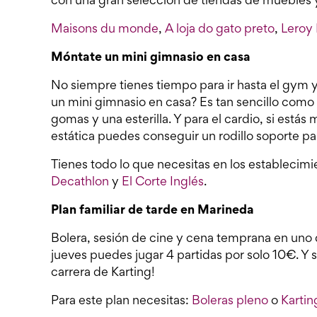
con una gran selección de tiendas de muebles y
Maisons du monde
,
A loja do gato preto
,
Leroy 
Móntate un mini gimnasio en casa
No siempre tienes tiempo para ir hasta el gym y
un mini gimnasio en casa? Es tan sencillo como
gomas y una esterilla. Y para el cardio, si está
estática puedes conseguir un rodillo soporte pa
Tienes todo lo que necesitas en los establecimi
Decathlon
y
El Corte Inglés
.
Plan familiar de tarde en Marineda
Bolera, sesión de cine y cena temprana en uno 
jueves puedes jugar 4 partidas por solo 10€. Y s
carrera de Karting!
Para este plan necesitas:
Boleras pleno
o
Karti