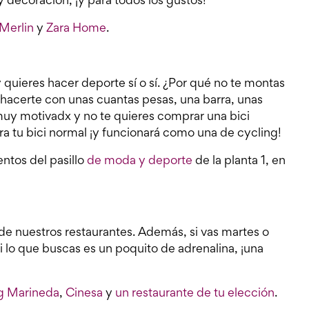
 decoración, ¡y para todos los gustos!
Merlin
y
Zara Home
.
 quieres hacer deporte sí o sí. ¿Por qué no te montas
 hacerte con unas cuantas pesas, una barra, unas
s muy motivadx y no te quieres comprar una bici
ra tu bici normal ¡y funcionará como una de cycling!
entos del pasillo
de moda y deporte
de la planta 1, en
de nuestros restaurantes. Además, si vas martes o
i lo que buscas es un poquito de adrenalina, ¡una
ng Marineda
,
Cinesa
y
un restaurante de tu elección
.