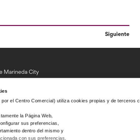
Siguiente
bre Marineda City
ies
por el Centro Comercial) utiliza cookies propias y de terceros c
Información práctica
ectamente la Página Web,
TIENDAS
MAPAS
configurar sus preferencias,
OCIO/RESTAURACIÓN
SERVICIOS
ortamiento dentro del mismo y
CINE
EL CENTRO
lacionada con sus preferencias.