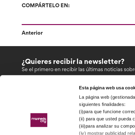
COMPÁRTELO EN:
Anterior
¿Quieres recibir la newsletter?
Se el primero en recibir las últimas noticias so
Esta página web usa cook
La página web (gestionada 
siguientes finalidades:
(i)para que funcione corr
(ii) para que usted pueda 
Estrada Baños de Arteixo, nº43.
(iii)para analizar su comp
15008
(iv) mostrar publicidad re