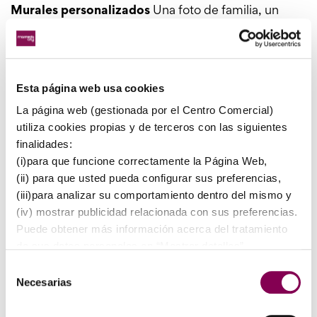
Murales personalizados
Una foto de familia, un
paisaje que te trae buenos recuerdos, la portada de
tu disco favorito… Leroy Merlin te ofrece la
posibilidad de crear un
mural personalizado
con la
instantánea que elijas. Solo tienes que llevar la
Esta página web usa cookies
imagen digital que quieras a la sección de
La página web (gestionada por el Centro Comercial)
decoración de la tienda y realizarán un mural de
utiliza cookies propias y de terceros con las siguientes
papel pintado a la medida. También tienes la opción
finalidades:
de elegir entre más de un centenar de imágenes en
(i)para que funcione correctamente la Página Web,
su galería. Solo hace falta encolar a la pared para
(ii) para que usted pueda configurar sus preferencias,
disfrutar de un mural único.
(iii)para analizar su comportamiento dentro del mismo y
(iv) mostrar publicidad relacionada con sus preferencias.
Puede obtener más información acerca del tratamiento
de sus datos personales en “Mostrar detalles”.
COMPÁRTELO EN:
En caso de que desee que se instalen todas nuestras
Selección
cookies haga click en “Permitir todas”
Necesarias
de
consentimiento