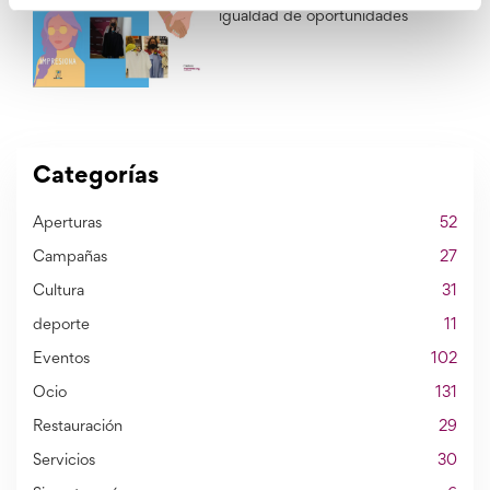
Poten100mos, trabajando por la
igualdad de oportunidades
Categorías
Aperturas
52
Campañas
27
Cultura
31
deporte
11
Eventos
102
Ocio
131
Restauración
29
Servicios
30