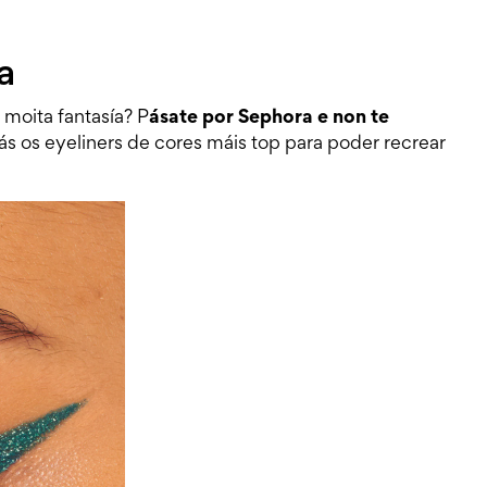
a
 moita fantasía? P
ásate por Sephora e non te
ás os eyeliners de cores máis top para poder recrear