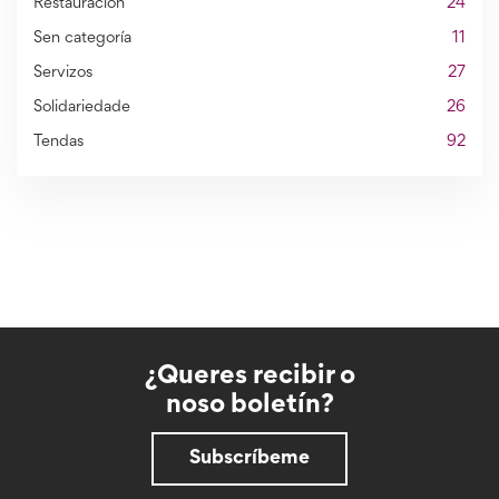
Restauración
24
Sen categoría
11
Servizos
27
Solidariedade
26
Tendas
92
¿Queres recibir o
noso boletín?
Subscríbeme