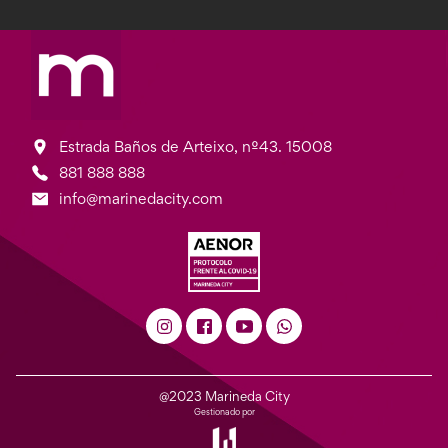
Estrada Baños de Arteixo, nº43. 15008
881 888 888
info@marinedacity.com
@2023 Marineda City
Gestionado por