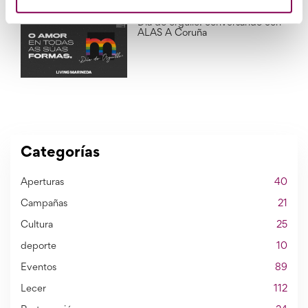
Día do orgullo: conversando con
ALAS A Coruña
Categorías
Aperturas
40
Campañas
21
Cultura
25
deporte
10
Eventos
89
Lecer
112