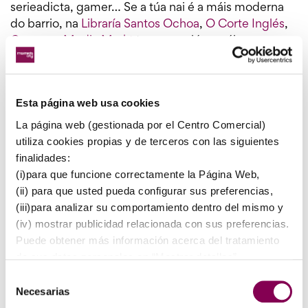
serieadicta, gamer… Se a túa nai é a máis moderna
do barrio, na
Libraría Santos Ochoa
,
O Corte Inglés
,
Game
ou
Media Markt
tes as opcións máis
interesantes para acertar seguro.
Familiar
O seu mellor plan de domingo é estar en
familia. Fai que a comida deste día sexa inesquecible
Esta página web usa cookies
invitándoa a un dos nosos restaurantes. Ademais,
La página web (gestionada por el Centro Comercial)
moitos establecementos celebrarano con menús
utiliza cookies propias y de terceros con las siguientes
especiais, como en
Fan Square
, ou
finalidades:
promocións. Bótalle unha ollada á nosa
web
para
(i)para que funcione correctamente la Página Web,
estar ao tanto de todas!
(ii) para que usted pueda configurar sus preferencias,
(iii)para analizar su comportamiento dentro del mismo y
E para que os peques tamén poidan preparar un
(iv) mostrar publicidad relacionada con sus preferencias.
agasallo para mamá, o 5 de maio temos un taller
Puede obtener más información acerca del tratamiento
especial no
Club Kids
de planta 2.
de sus datos personales en “Mostrar detalles”.
En caso de que desee que se instalen todas nuestras
Selección
cookies haga click en “Permitir todas”
Necesarias
de