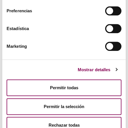
consentimiento
Preferencias
COMPÁRTEO EN:
Estadística
Anterior
Seguinte
Marketing
Destacado
Mostrar detalles
La Plaza: relax e diversión para
toda a familia
Permitir todas
Permitir la selección
Living Art!: talento de ruta en
Marineda City
Rechazar todas