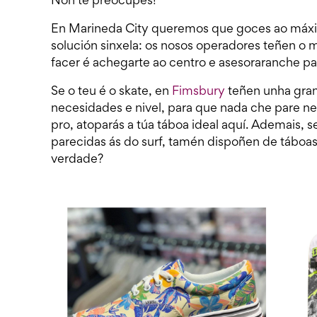
Non te preocupes!
En Marineda City queremos que goces ao máxi
solución sinxela: os nosos operadores teñen o m
facer é achegarte ao centro e asesoraranche pa
Se o teu é o skate, en
Fimsbury
teñen unha gran
necesidades e nivel, para que nada che pare nes
pro, atoparás a túa táboa ideal aquí. Ademais,
parecidas ás do surf, tamén dispoñen de táboas 
verdade?