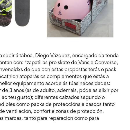
ra subir á táboa, Diego Vázquez, encargado da tenda
tan con: “zapatillas pro skate de Vans e Converse,
convencidxs de que con estas propostas terás o pack
ecathlon atoparás os complementos que estás a
mellor equipamento acorde ás túas necesidades:
 de 3 anos (as de adulto, ademais, pódelas elixir por
 ao teu gusto); diferentes calzados segundo o
ndibles como packs de proteccións e cascos tanto
 ventilación, confort e zonas de protección.
úas marcas, tanto para reparación como para