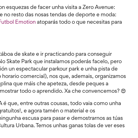
on esquezas de facer unha visita a Zero Avenue:
 e no resto das nosas tendas de deporte e moda:
Futbol Emotion
atoparás todo o que necesitas para
táboa de skate e ir practicando para conseguir
 No Skate Park que instalamos poderás facelo, pero
ión un espectacular parkour park e unha pista de
do horario comercial), nos que, ademais, organizamos
sciplina que máis che apeteza, desde peques a
demostrar todo o aprendido. Xa che convencemos? 😍
é que, entre outras cousas, todo vaia como unha
gratuítos!, e agora tamén o material e os
gunha escusa para pasar e demostrarnos as túas
Cultura Urbana. Temos unhas ganas tolas de ver eses