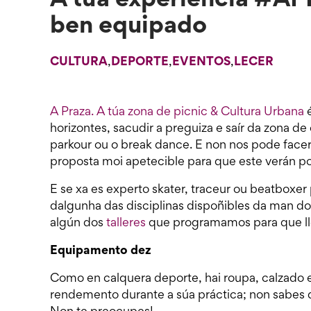
A túa experiencia #AP
ben equipado
CULTURA
,
DEPORTE
,
EVENTOS
,
LECER
A Praza. A túa zona de picnic & Cultura Urbana
é
horizontes, sacudir a preguiza e saír da zona de
parkour ou o break dance. E non nos pode facer 
proposta moi apetecible para que este verán po
E se xa es experto skater, traceur ou beatboxe
dalgunha das disciplinas dispoñibles da man dos
algún dos
talleres
que programamos para que ll
Equipamento dez
Como en calquera deporte, hai roupa, calzado 
rendemento durante a súa práctica; non sabes