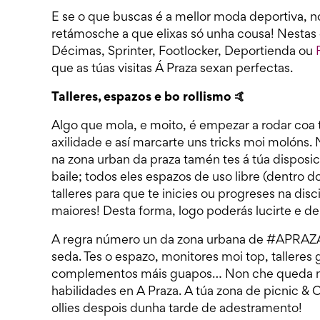
E se o que buscas é a mellor moda deportiva, n
retámosche a que elixas só unha cousa! Nestas
Décimas, Sprinter, Footlocker, Deportienda ou
que as túas visitas Á Praza sexan perfectas.
Talleres, espazos e bo rollismo 🤙
Algo que mola, e moito, é empezar a rodar coa 
axilidade e así marcarte uns tricks moi molóns.
na zona urban da praza tamén tes á túa disposic
baile; todos eles espazos de uso libre (dentro 
talleres para que te inicies ou progreses na di
maiores! Desta forma, logo poderás lucirte e 
A regra número un da zona urbana de #APRAZA 
seda. Tes o espazo, monitores moi top, talleres 
complementos máis guapos… Non che queda nin
habilidades en A Praza. A túa zona de picnic & 
ollies despois dunha tarde de adestramento!